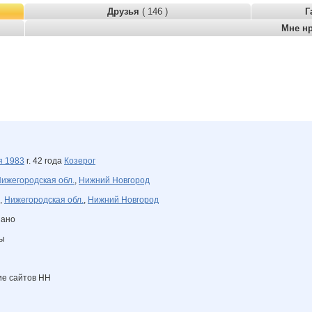
Друзья
( 146 )
Г
Мне н
ря
1983
г. 42 года
Козерог
ижегородская обл.
,
Нижний Новгород
,
Нижегородская обл.
,
Нижний Новгород
зано
ны
ие сайтов НН