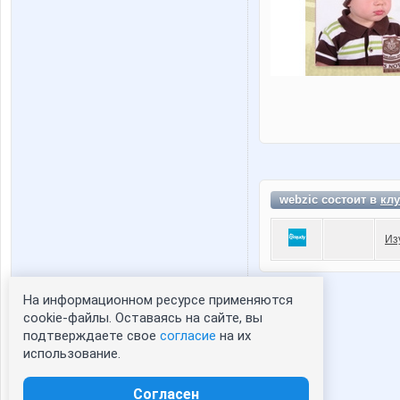
webzic состоит в
клу
Из
На информационном ресурсе применяются
Статистика портрета:
cookie-файлы. Оставаясь на сайте, вы
подтверждаете свое
согласие
на их
сейчас просматривают портрет - 0
использование.
зарегистрированные пользователи
посетившие портрет за 7 дней - 1
Согласен