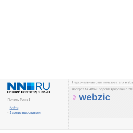
Персональный сайт пользователя
webz
портрет № 48878 зарегистрирован в 200
webzic
Привет, Гость !
-
Войти
-
Зарегистрироваться