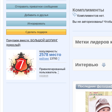
Отправить приватное сообщение
Комплименты
Добавить в друзья
Комплиментов нет.
Вы не авторизованы! Чтоб
Игнорировать
Сделать подарок
Покупаем вместе: БОЛЬШОЙ ШОПИНГ
Метки лидеров
(взрослый)
популярность:
2578 место
рейтинг
13793
?
Интервью
Привилегированный
пользователь
7
уровня
Последние
фотогра