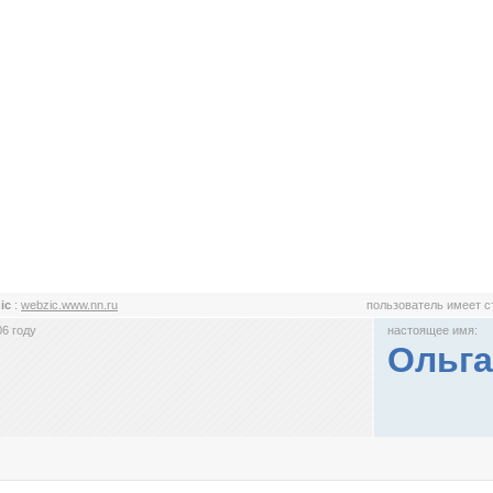
ic
:
webzic.www.nn.ru
пользователь имеет 
6 году
настоящее имя:
Ольга