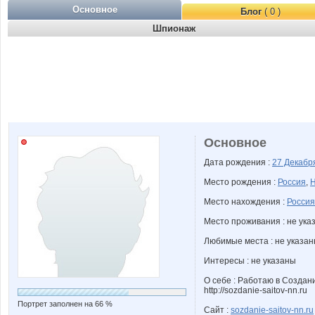
Основное
Блог
( 0 )
Шпионаж
Основное
Дата рождения :
27 Декаб
Место рождения :
Россия
,
Н
Место нахождения :
Россия
Место проживания : не ука
Любимые места : не указа
Интересы : не указаны
О себе : Работаю в Создан
http://sozdanie-saitov-nn.ru
Портрет заполнен на 66 %
Сайт :
sozdanie-saitov-nn.ru